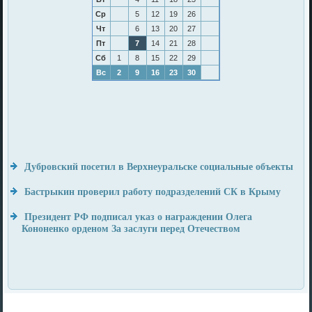
Ср
5
12
19
26
Чт
6
13
20
27
Пт
7
14
21
28
Сб
1
8
15
22
29
Вс
2
9
16
23
30
Дубровский посетил в Верхнеуральске социальные объекты
Бастрыкин проверил работу подразделений СК в Крыму
Президент РФ подписал указ о награждении Олега
Кононенко орденом За заслуги перед Отечеством