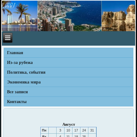
Главная
Из-за рубежа
Политика, события
Экономика мира
Все записи
Контакты
Август
Пн
3
10
17
24
31
Вт
4
11
18
25