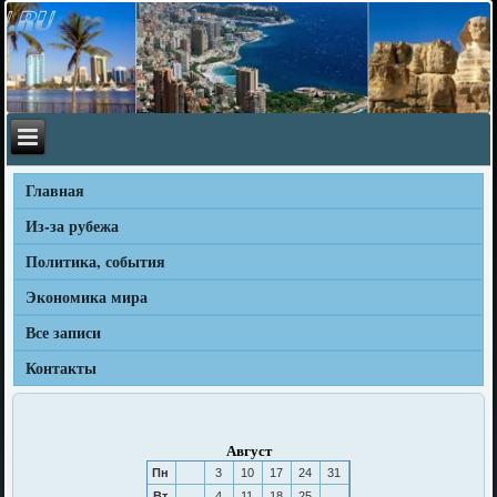
Главная
Из-за рубежа
Политика, события
Экономика мира
Все записи
Контакты
Август
Пн
3
10
17
24
31
Вт
4
11
18
25