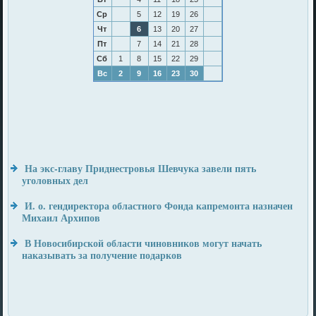
Ср
5
12
19
26
Чт
6
13
20
27
Пт
7
14
21
28
Сб
1
8
15
22
29
Вс
2
9
16
23
30
На экс-главу Приднестровья Шевчука завели пять
уголовных дел
И. о. гендиректора областного Фонда капремонта назначен
Михаил Архипов
В Новосибирской области чиновников могут начать
наказывать за получение подарков