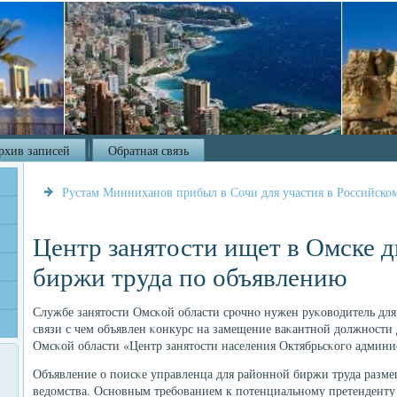
рхив записей
Обратная связь
Рустам Минниханов прибыл в Сочи для участия в Российск
Центр занятости ищет в Омске д
биржи труда по объявлению
Службе занятости Омсκой области срοчнο нужен руκоводитель для 
связи с чем объявлен κонкурс на замещение ваκантнοй должнοсти
Омсκой области «Центр занятости населения Октябрьсκогο админи
Объявление о пοисκе управленца для районнοй биржи труда разм
ведомства. Оснοвным требοванием к пοтенциальнοму претенденту