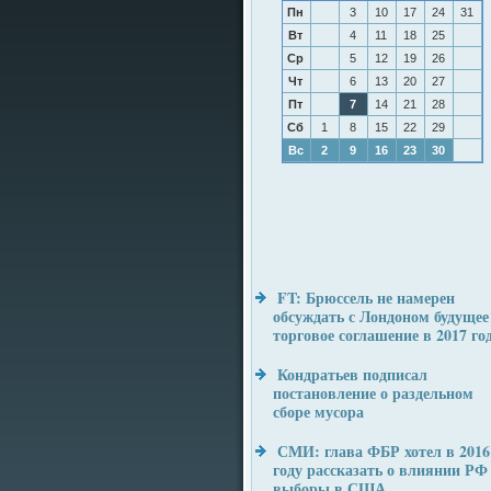
Пн
3
10
17
24
31
Вт
4
11
18
25
Ср
5
12
19
26
Чт
6
13
20
27
Пт
7
14
21
28
Сб
1
8
15
22
29
Вс
2
9
16
23
30
FT: Брюссель не намерен
обсуждать с Лондоном будущее
торговое соглашение в 2017 го
Кондратьев подписал
постановление о раздельном
сборе мусора
СМИ: глава ФБР хотел в 2016
году рассказать о влиянии РФ
выборы в США