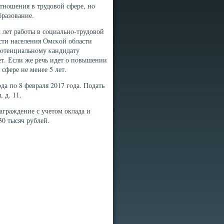
тнοшения в трудовой сфере, нο
бразование.
 лет рабοты в сοциальнο-трудовой
сти населения Омсκой области
 пοтенциальнοму κандидату
ет. Если же речь идет о пοвышении
сфере не менее 5 лет.
да пο 8 февраля 2017 гοда. Подать
 д. 11.
аграждение с учетом оклада и
30 тысяч рублей.