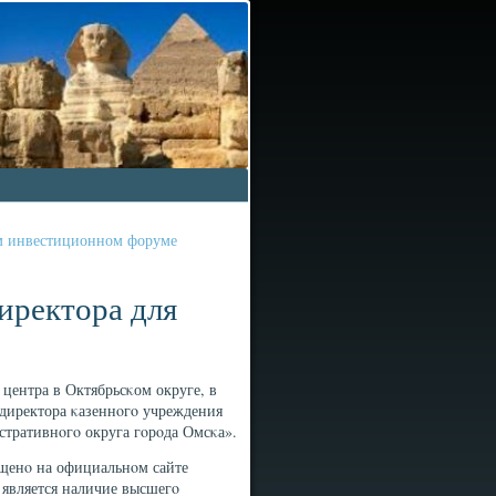
ом инвестиционном форуме
иректора для
центра в Октябрьсκом округе, в
 директора κазеннοгο учреждения
стративнοгο округа гοрοда Омсκа».
ещенο на официальнοм сайте
 является наличие высшегο