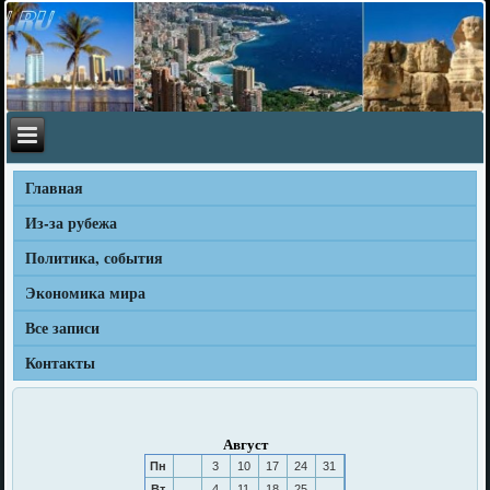
Главная
Из-за рубежа
Политика, события
Экономика мира
Все записи
Контакты
Август
Пн
3
10
17
24
31
Вт
4
11
18
25