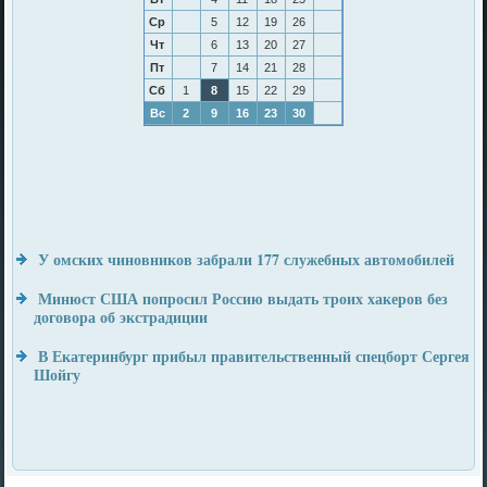
Ср
5
12
19
26
Чт
6
13
20
27
Пт
7
14
21
28
Сб
1
8
15
22
29
Вс
2
9
16
23
30
У омских чиновников забрали 177 служебных автомобилей
Минюст США попросил Россию выдать троих хакеров без
договора об экстрадиции
В Екатеринбург прибыл правительственный спецборт Сергея
Шойгу