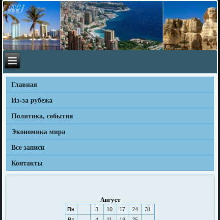
Главная
Из-за рубежа
Политика, события
Экономика мира
Все записи
Контакты
Август
Пн
3
10
17
24
31
Вт
4
11
18
25