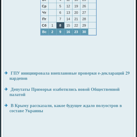
Ср
5
12
19
26
Чт
6
13
20
27
Пт
7
14
21
28
Сб
1
8
15
22
29
Вс
2
9
16
23
30
ГПУ инициировала внеплановые проверки е-деклараций 29
нардепов
Депутаты Приморья озаботились новой Общественной
палатой
В Крыму рассказали, какое будущее ждало полуостров в
составе Украины