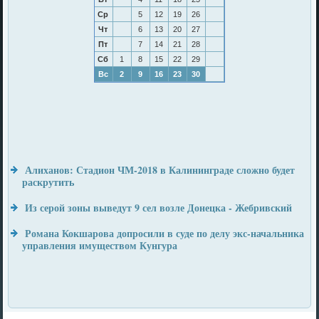
Ср
5
12
19
26
Чт
6
13
20
27
Пт
7
14
21
28
Сб
1
8
15
22
29
Вс
2
9
16
23
30
Алиханов: Стадион ЧМ-2018 в Калининграде сложно будет
раскрутить
Из серой зоны выведут 9 сел возле Донецка - Жебривский
Романа Кокшарова допросили в суде по делу экс-начальника
управления имуществом Кунгура