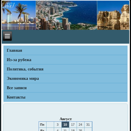
Главная
Из-за рубежа
Политика, события
Экономика мира
Все записи
Контакты
Август
Пн
3
10
17
24
31
Вт
4
11
18
25