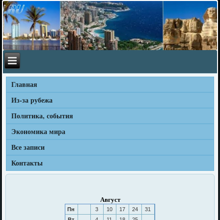
Главная
Из-за рубежа
Политика, события
Экономика мира
Все записи
Контакты
Август
Пн
3
10
17
24
31
Вт
4
11
18
25