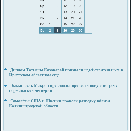
Ср
5
12
19
26
Чт
6
13
20
27
Пт
7
14
21
28
Сб
1
8
15
22
29
Вс
2
9
16
23
30
Диплом Татьяны Казаковой признали недействительным в
Иркутском областном суде
Эмманюэль Макрон предложил провести новую встречу
нормандской четверки
Самолёты США и Швеции провели разведку вблизи
Калининградской области