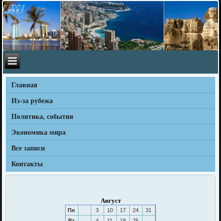
Главная
Из-за рубежа
Политика, события
Экономика мира
Все записи
Контакты
Август
Пн
3
10
17
24
31
Вт
4
11
18
25