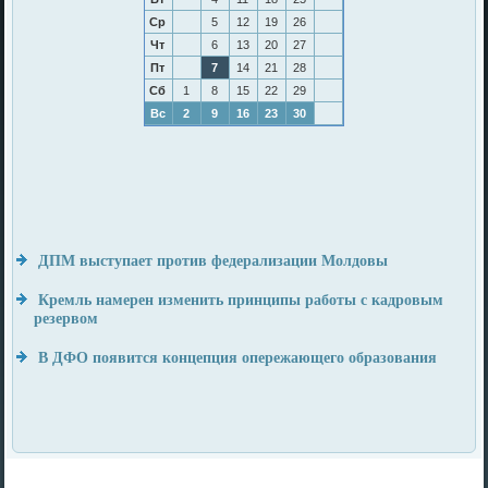
Ср
5
12
19
26
Чт
6
13
20
27
Пт
7
14
21
28
Сб
1
8
15
22
29
Вс
2
9
16
23
30
ДПМ выступает против федерализации Молдовы
Кремль намерен изменить принципы работы с кадровым
резервом
В ДФО появится концепция опережающего образования