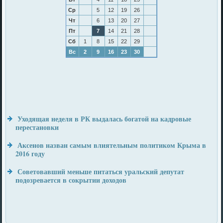
Ср
5
12
19
26
Чт
6
13
20
27
Пт
7
14
21
28
Сб
1
8
15
22
29
Вс
2
9
16
23
30
Уходящая неделя в РК выдалась богатой на кадровые
перестановки
Аксенов назван самым влиятельным политиком Крыма в
2016 году
Советовавший меньше питаться уральский депутат
подозревается в сокрытии доходов