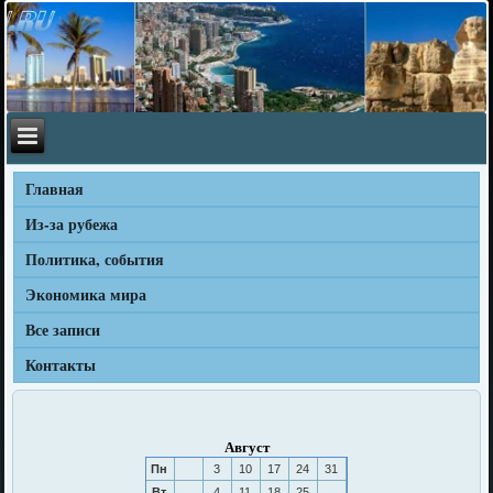
Главная
Из-за рубежа
Политика, события
Экономика мира
Все записи
Контакты
Август
Пн
3
10
17
24
31
Вт
4
11
18
25