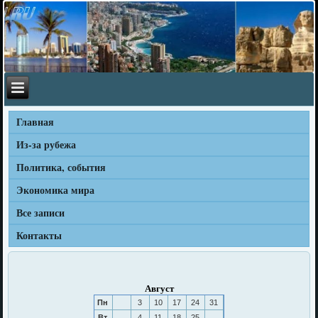
Главная
Из-за рубежа
Политика, события
Экономика мира
Все записи
Контакты
Август
Пн
3
10
17
24
31
Вт
4
11
18
25