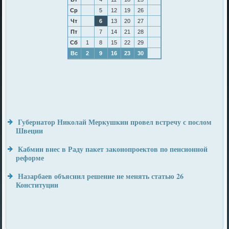
Ср
5
12
19
26
Чт
6
13
20
27
Пт
7
14
21
28
Сб
1
8
15
22
29
Вс
2
9
16
23
30
Губернатор Николай Меркушкин провел встречу с послом
Швеции
Кабмин внес в Раду пакет законопроектов по пенсионной
реформе
Назарбаев объяснил решение не менять статью 26
Конституции