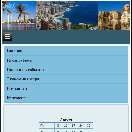
Главная
Из-за рубежа
Политика, события
Экономика мира
Все записи
Контакты
Август
Пн
3
10
17
24
31
Вт
4
11
18
25