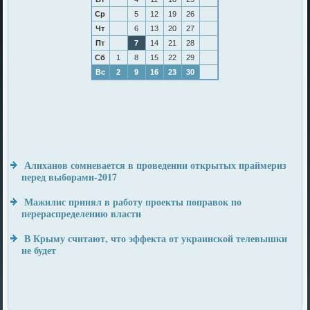
Ср
5
12
19
26
Чт
6
13
20
27
Пт
7
14
21
28
Сб
1
8
15
22
29
Вс
2
9
16
23
30
Алиханов сомневается в проведении открытых праймериз
перед выборами-2017
Мажилис принял в работу проекты поправок по
перераспределению власти
В Крыму считают, что эффекта от украинской телевышки
не будет