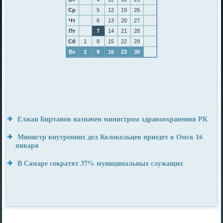
Ср
5
12
19
26
Чт
6
13
20
27
Пт
7
14
21
28
Сб
1
8
15
22
29
Вс
2
9
16
23
30
Елжан Биртанов назначен министром здравоохранения РК
Министр внутренних дел Колокольцев приедет в Омск 16
января
В Самаре сократят 37% муниципальных служащих