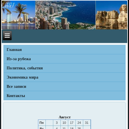
Главная
Из-за рубежа
Политика, события
Экономика мира
Все записи
Контакты
Август
Пн
3
10
17
24
31
Вт
4
11
18
25