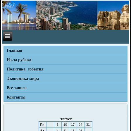
Главная
Из-за рубежа
Политика, события
Экономика мира
Все записи
Контакты
Август
Пн
3
10
17
24
31
Вт
4
11
18
25