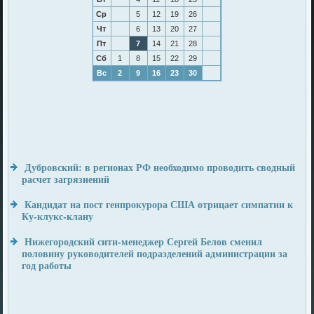
Ср
5
12
19
26
Чт
6
13
20
27
Пт
7
14
21
28
Сб
1
8
15
22
29
Вс
2
9
16
23
30
Дубровский: в регионах РФ необходимо проводить сводный
расчет загрязнений
Кандидат на пост генпрокурора США отрицает симпатии к
Ку-клукс-клану
Нижегородский сити-менеджер Сергей Белов сменил
половину руководителей подразделений администрации за
год работы