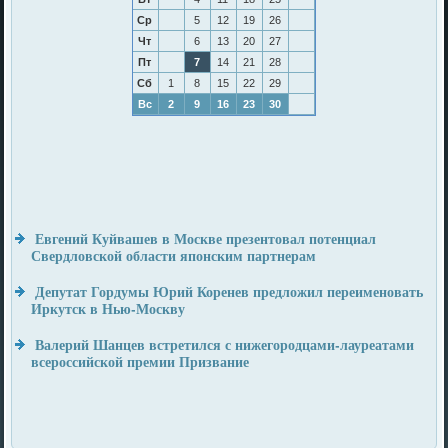
Ср
5
12
19
26
Чт
6
13
20
27
Пт
7
14
21
28
Сб
1
8
15
22
29
Вс
2
9
16
23
30
Евгений Куйвашев в Москве презентовал потенциал
Свердловской области японским партнерам
Депутат Гордумы Юрий Коренев предложил переименовать
Иркутск в Нью-Москву
Валерий Шанцев встретился с нижегородцами-лауреатами
всероссийской премии Призвание