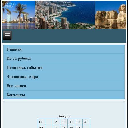
Главная
Из-за рубежа
Политика, события
Экономика мира
Все записи
Контакты
Август
Пн
3
10
17
24
31
Вт
4
11
18
25