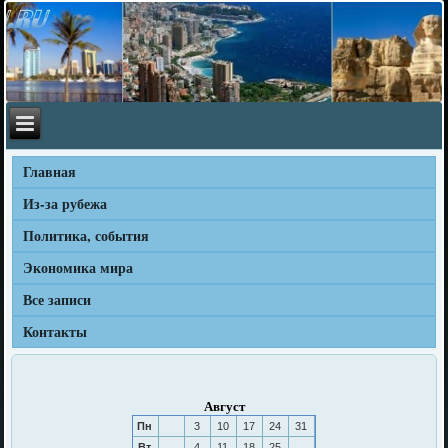
Главная
Из-за рубежа
Политика, события
Экономика мира
Все записи
Контакты
Август
Пн
3
10
17
24
31
Вт
4
11
18
25