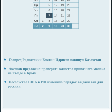
Ср
5
12
19
26
Чт
6
13
20
27
Пт
7
14
21
28
Сб
1
8
15
22
29
Вс
2
9
16
23
30
Главред Радиоточки Бекжан Идрисов покинул Казахстан
Аксенов предложил проверять качество привозного молока
на въезде в Крым
Посольство США в РФ изменило порядок выдачи виз для
россиян