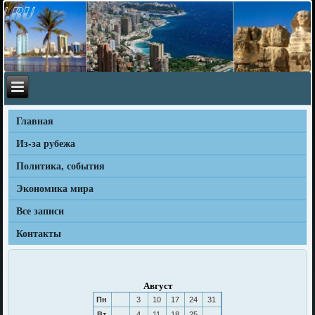
Главная
Из-за рубежа
Политика, события
Экономика мира
Все записи
Контакты
Август
Пн
3
10
17
24
31
Вт
4
11
18
25