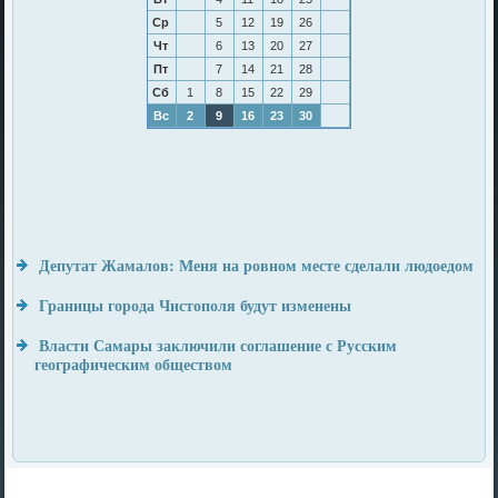
Ср
5
12
19
26
Чт
6
13
20
27
Пт
7
14
21
28
Сб
1
8
15
22
29
Вс
2
9
16
23
30
Депутат Жамалов: Меня на ровном месте сделали людоедом
Границы города Чистополя будут изменены
Власти Самары заключили соглашение с Русским
географическим обществом