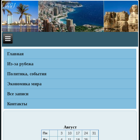
Главная
Из-за рубежа
Политика, события
Экономика мира
Все записи
Контакты
Август
Пн
3
10
17
24
31
Вт
4
11
18
25