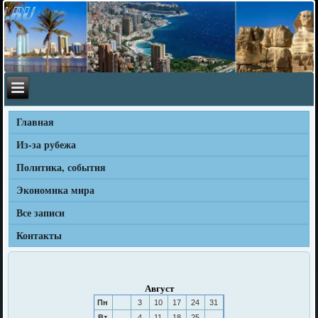
Главная
Из-за рубежа
Политика, события
Экономика мира
Все записи
Контакты
Август
Пн
3
10
17
24
31
Вт
4
11
18
25