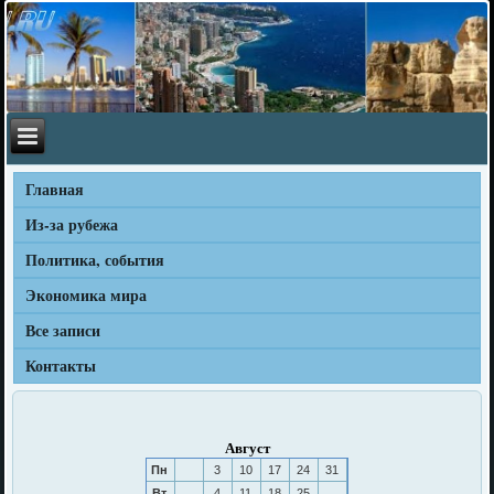
Главная
Из-за рубежа
Политика, события
Экономика мира
Все записи
Контакты
Август
Пн
3
10
17
24
31
Вт
4
11
18
25