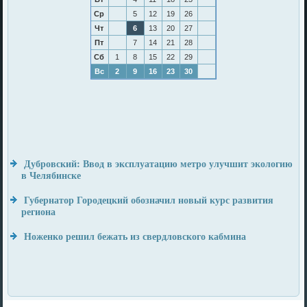
Ср
5
12
19
26
Чт
6
13
20
27
Пт
7
14
21
28
Сб
1
8
15
22
29
Вс
2
9
16
23
30
Дубровский: Ввод в эксплуатацию метро улучшит экологию
в Челябинске
Губернатор Городецкий обозначил новый курс развития
региона
Ноженко решил бежать из свердловского кабмина