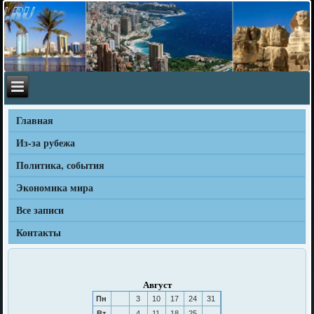
Главная
Из-за рубежа
Политика, события
Экономика мира
Все записи
Контакты
Август
Пн
3
10
17
24
31
Вт
4
11
18
25