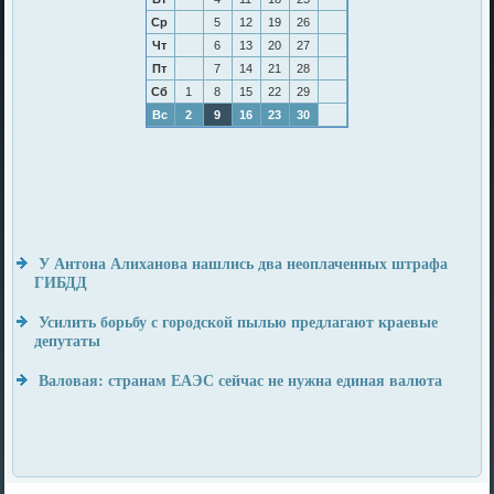
Ср
5
12
19
26
Чт
6
13
20
27
Пт
7
14
21
28
Сб
1
8
15
22
29
Вс
2
9
16
23
30
У Антона Алиханова нашлись два неоплаченных штрафа
ГИБДД
Усилить борьбу с городской пылью предлагают краевые
депутаты
Валовая: странам ЕАЭС сейчас не нужна единая валюта