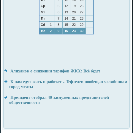
Ср
5
12
19
26
Чт
6
13
20
27
Пт
7
14
21
28
Сб
1
8
15
22
29
Вс
2
9
16
23
30
Алиханов о снижении тарифов ЖКХ: Всё будет
К нам едут жить и работать. Тефтелев пообещал челябинцам
город мечты
Президент отобрал 40 заслуженных представителей
общественности