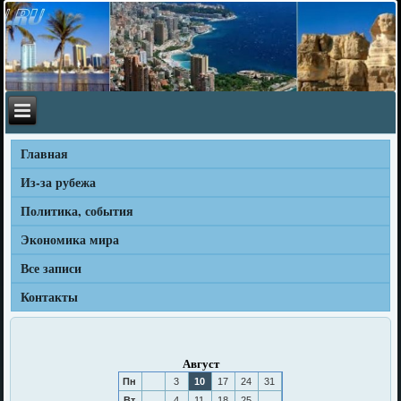
Главная
Из-за рубежа
Политика, события
Экономика мира
Все записи
Контакты
Август
Пн
3
10
17
24
31
Вт
4
11
18
25