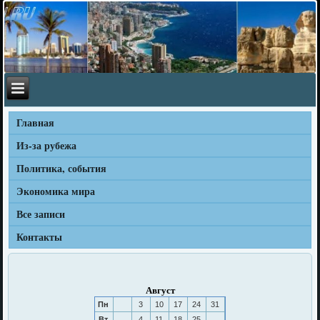
Главная
Из-за рубежа
Политика, события
Экономика мира
Все записи
Контакты
Август
Пн
3
10
17
24
31
Вт
4
11
18
25