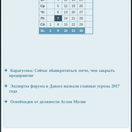
Ср
5
12
19
26
Чт
6
13
20
27
Пт
7
14
21
28
Сб
1
8
15
22
29
Вс
2
9
16
23
30
Карагусова: Сейчас обанкротиться легче, чем закрыть
предприятие
Эксперты форума в Давосе назвали главные угрозы 2017
года
Освобожден от должности Аслан Мусин