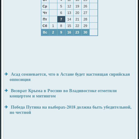
Ср
5
12
19
26
Чт
6
13
20
27
Пт
7
14
21
28
Сб
1
8
15
22
29
Вс
2
9
16
23
30
Асад сомневается, что в Астане будет настоящая сирийская
оппозиция
Возврат Крыма в Россию во Владивостоке отметили
концертом и митингом
Победа Путина на выборах-2018 должна быть убедительной,
но честной