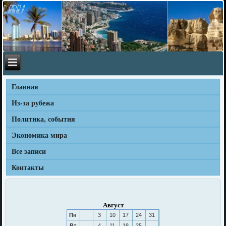
Главная
Из-за рубежа
Политика, события
Экономика мира
Все записи
Контакты
Август
Пн
3
10
17
24
31
Вт
4
11
18
25