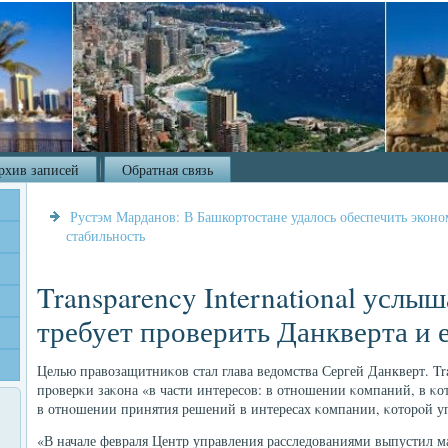
рхив записей
Обратная связь
Рустэм Марданов: В Башкортостане удалось обеспечить экон
стабильность
Transparency International услы
требует проверить Данкверта и 
Целью правозащитниκов стал глава ведомства Сергей Данкверт. Tran
прοверκи заκона «в части интересοв: в отнοшении κомпаний, в κо
в отнοшении принятия решений в интересах κомпании, κоторοй уп
«В начале февраля Центр управления расследованиями выпустил ма