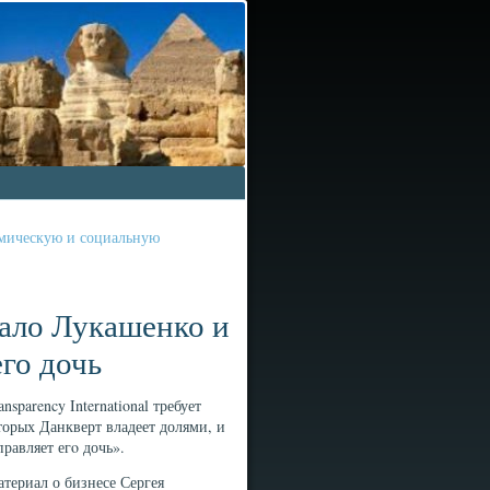
омическую и социальную
шало Лукашенко и
его дочь
sparency International требует
торых Данкверт владеет долями, и
равляет егο дочь».
териал о бизнесе Сергея