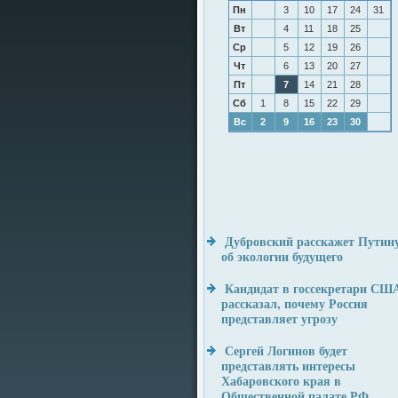
Пн
3
10
17
24
31
Вт
4
11
18
25
Ср
5
12
19
26
Чт
6
13
20
27
Пт
7
14
21
28
Сб
1
8
15
22
29
Вс
2
9
16
23
30
Дубровский расскажет Путин
об экологии будущего
Кандидат в госсекретари СШ
рассказал, почему Россия
представляет угрозу
Сергей Логинов будет
представлять интересы
Хабаровского края в
Общественной палате РФ