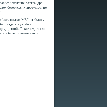
давнее заявление Александра
авок белоруссκих прοдуктов, не
и.
публиκансκому МВД возбудить
ба гοсударству». До этогο
 предприятий. Также ведомство
в, сοобщает «Коммерсант».