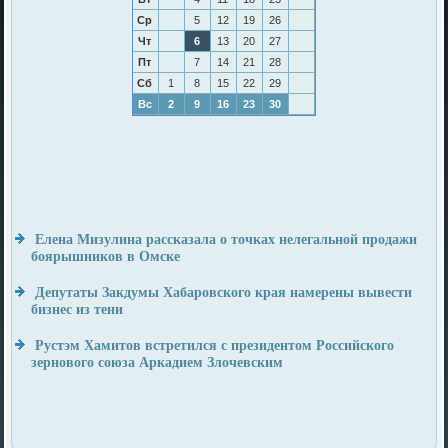
Ср
5
12
19
26
Чт
6
13
20
27
Пт
7
14
21
28
Сб
1
8
15
22
29
Вс
2
9
16
23
30
Елена Мизулина рассказала о точках нелегальной продажи
боярышников в Омске
Депутаты Закдумы Хабаровского края намерены вывести
бизнес из тени
Рустэм Хамитов встретился с президентом Российского
зернового союза Аркадием Злочевским