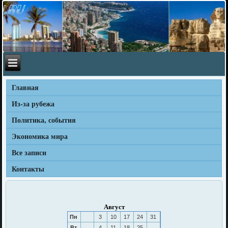
Главная
Из-за рубежа
Политика, события
Экономика мира
Все записи
Контакты
Август
Пн
3
10
17
24
31
Вт
4
11
18
25