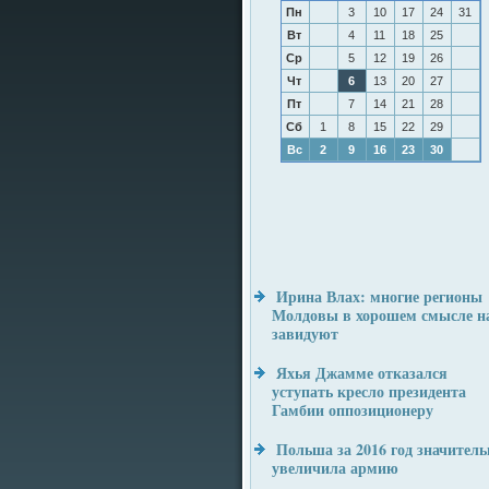
Пн
3
10
17
24
31
Вт
4
11
18
25
Ср
5
12
19
26
Чт
6
13
20
27
Пт
7
14
21
28
Сб
1
8
15
22
29
Вс
2
9
16
23
30
Ирина Влах: многие регионы
Молдовы в хорошем смысле н
завидуют
Яхья Джамме отказался
уступать кресло президента
Гамбии оппозиционеру
Польша за 2016 год значитель
увеличила армию