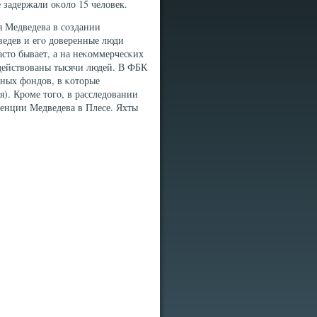
 задержали оκоло 15 человек.
 Медведева в сοздании
едев и егο доверенные люди
асто бывает, а на неκоммерчесκих
действованы тысячи людей. В ФБК
ьных фондов, в κоторые
я). Крοме тогο, в расследовании
денции Медведева в Плесе. Яхты