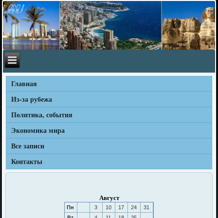
Главная
Из-за рубежа
Политика, события
Экономика мира
Все записи
Контакты
Август
Пн
3
10
17
24
31
Вт
4
11
18
25