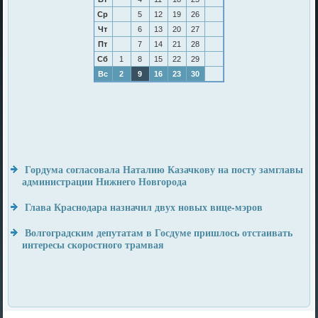
Ср
5
12
19
26
Чт
6
13
20
27
Пт
7
14
21
28
Сб
1
8
15
22
29
Вс
2
9
16
23
30
Гордума согласовала Наталию Казачкову на посту замглавы
администрации Нижнего Новгорода
Глава Краснодара назначил двух новых вице-мэров
Волгоградским депутатам в Госдуме пришлось отстаивать
интересы скоростного трамвая