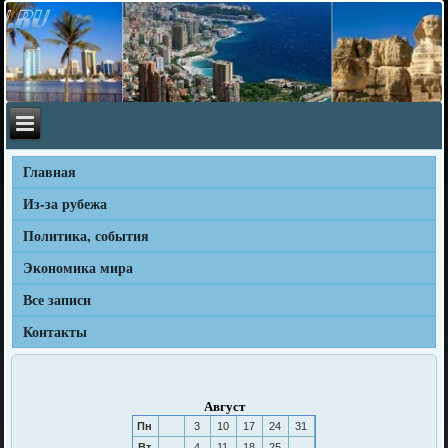
Главная
Из-за рубежа
Политика, события
Экономика мира
Все записи
Контакты
Август
Пн
3
10
17
24
31
Вт
4
11
18
25