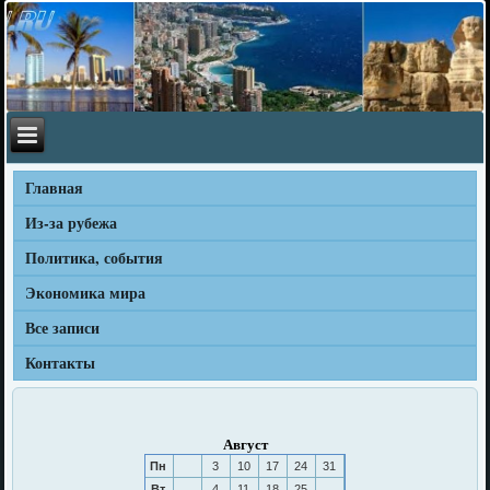
Главная
Из-за рубежа
Политика, события
Экономика мира
Все записи
Контакты
Август
Пн
3
10
17
24
31
Вт
4
11
18
25