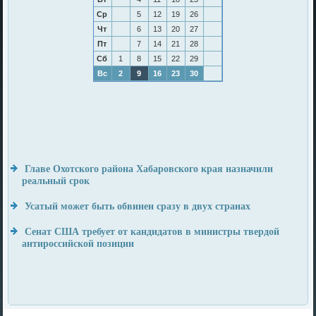
Ср
5
12
19
26
Чт
6
13
20
27
Пт
7
14
21
28
Сб
1
8
15
22
29
Вс
2
9
16
23
30
Главе Охотского района Хабаровского края назначили
реальный срок
Усатый может быть обвинен сразу в двух странах
Сенат США требует от кандидатов в министры твердой
антироссийской позиции