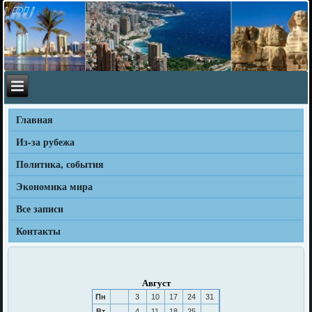
Главная
Из-за рубежа
Политика, события
Экономика мира
Все записи
Контакты
Август
Пн
3
10
17
24
31
Вт
4
11
18
25