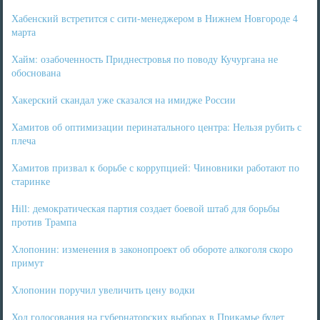
Хабенский встретится с сити-менеджером в Нижнем Новгороде 4
марта
Хайм: озабоченность Приднестровья по поводу Кучургана не
обоснована
Хакерский скандал уже сказался на имидже России
Хамитов об оптимизации перинатального центра: Нельзя рубить с
плеча
Хамитов призвал к борьбе с коррупцией: Чиновники работают по
старинке
Hill: демократическая партия создает боевой штаб для борьбы
против Трампа
Хлопонин: изменения в законопроект об обороте алкоголя скоро
примут
Хлопонин поручил увеличить цену водки
Ход голосования на губернаторских выборах в Прикамье будет