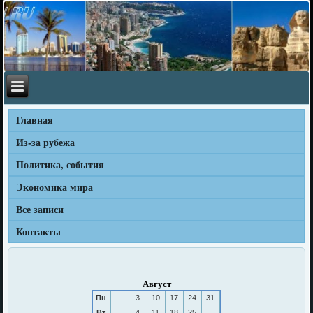
Главная
Из-за рубежа
Политика, события
Экономика мира
Все записи
Контакты
Август
Пн
3
10
17
24
31
Вт
4
11
18
25