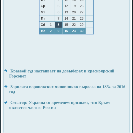
Ср
5
12
19
26
Чт
6
13
20
27
Пт
7
14
21
28
Сб
1
8
15
22
29
Вс
2
9
16
23
30
Краевой суд настаивает на довыборах в красноярский
Горсовет
Зарплата воронежских чиновников выросла на 18% за 2016
год
Сенатор: Украина со временем признает, что Крым
является частью России