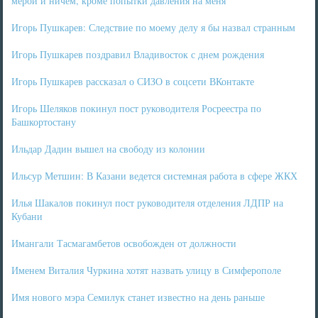
мерой и ничем, кроме попытки давления на меня
Игорь Пушкарев: Следствие по моему делу я бы назвал странным
Игорь Пушкарев поздравил Владивосток с днем рождения
Игорь Пушкарев рассказал о СИЗО в соцсети ВКонтакте
Игорь Шеляков покинул пост руководителя Росреестра по
Башкортостану
Ильдар Дадин вышел на свободу из колонии
Ильсур Метшин: В Казани ведется системная работа в сфере ЖКХ
Илья Шакалов покинул пост руководителя отделения ЛДПР на
Кубани
Имангали Тасмагамбетов освобожден от должности
Именем Виталия Чуркина хотят назвать улицу в Симферополе
Имя нового мэра Семилук станет известно на день раньше